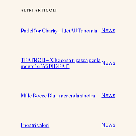
ALTRI ARTICOLI
News
Padel for Charity – LietAUTonomia
TEATRO 8 – “Che cosa ti passa per la
News
mente” e “ASPIE-EAT”
News
Mille Bocce Blu – merenda sinoira
News
I nostri valori