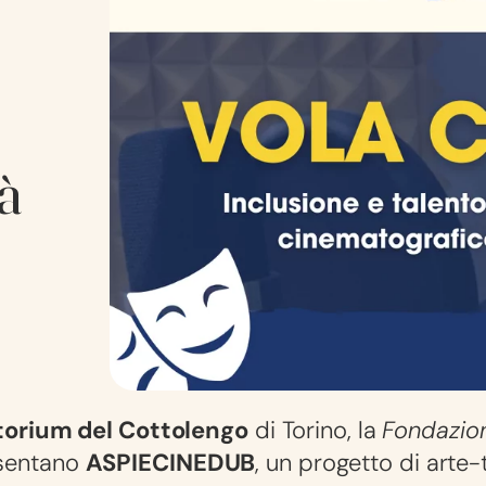
dà
torium del Cottolengo
di Torino, la
Fondazion
sentano
ASPIECINEDUB
, un progetto di arte