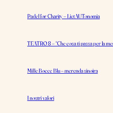
Padel for Charity – LietAUTonomia
TEATRO 8 – “Che cosa ti passa per la m
Mille Bocce Blu – merenda sinoira
I nostri valori