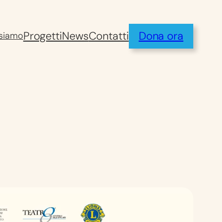
Progetti
News
Contatti
Dona ora
 siamo