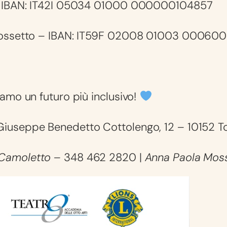
a – IBAN: IT42I 05034 01000 000000104857
ta Mossetto – IBAN: IT59F 02008 01003 0006
iamo un futuro più inclusivo!
Giuseppe Benedetto Cottolengo, 12 – 10152 Tor
 Camoletto
– 348 462 2820 |
Anna Paola Mos